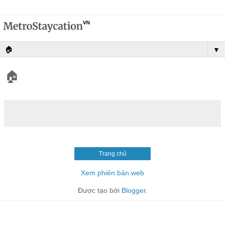
▼
🏠︎
Trang chủ
Xem phiên bản web
Được tạo bởi
Blogger
.